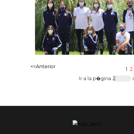
<<Anterior
1
2
Ir a la p�gina