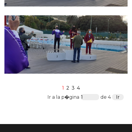
1
2
3
4
Ir a la p�gina
de 4