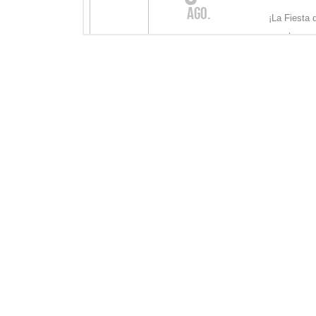
ago.
¡La Fiesta 
agosto, a pa
22:30 h Hydra 2.0
DJs