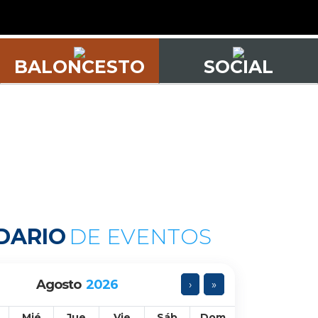
BALONCESTO
SOCIAL
DARIO
DE EVENTOS
Agosto
2026
›
»
Mié
Jue
Vie
Sáb
Dom