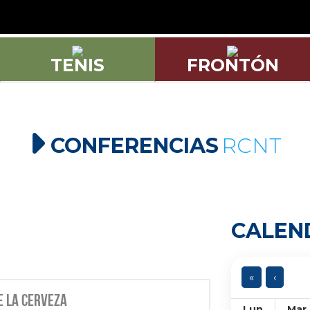
TENIS
FRONTÓN
CONFERENCIAS
RCNT
CALEN
«
‹
e la Cerveza
Lun
Mar