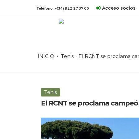
Acceso socios
Teléfono:
+(34) 922 27 37 00
INICIO
·
Tenis
· El RCNT se proclama ca
Tenis
El RCNT se proclama campeón
6 abril, 2026 en Tenis