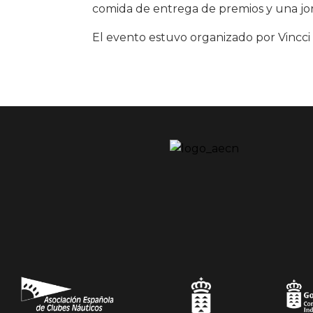
comida de entrega de premios y una jor
El evento estuvo organizado por Vincci 