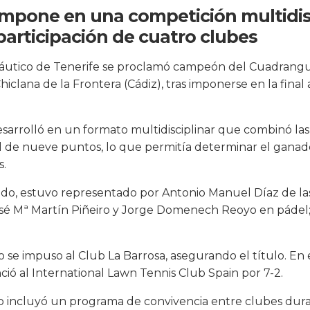
 impone en una competición multidi
 participación de cuatro clubes
 Náutico de Tenerife se proclamó campeón del Cuadrangu
iclana de la Frontera (Cádiz), tras imponerse en la fina
esarrolló en un formato multidisciplinar que combinó las 
de nueve puntos, lo que permitía determinar el ganador
s.
tado, estuvo representado por Antonio Manuel Díaz de l
osé Mª Martín Piñeiro y Jorge Domenech Reoyo en pádel;
ño se impuso al Club La Barrosa, asegurando el título. En
ió al International Lawn Tennis Club Spain por 7-2.
ro incluyó un programa de convivencia entre clubes duran